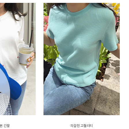
본 긴팔
각잡힌 고퀄리티