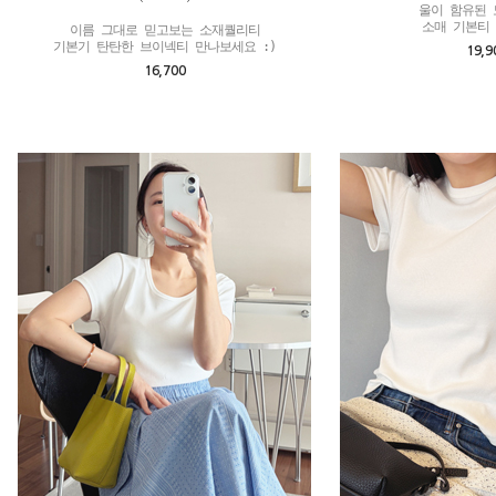
울이 함유된 
소매 기본티 
이름 그대로 믿고보는 소재퀄리티

기본기 탄탄한 브이넥티 만나보세요 :)
19,9
16,700