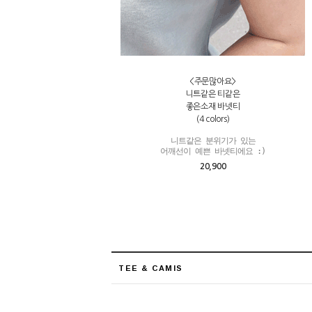
<주문많아요>
니트같은 티같은
좋은소재 바넷티
(4 colors)
니트같은 분위기가 있는

어깨선이 예쁜 바넷티에요 :)
20,900
TEE & CAMIS