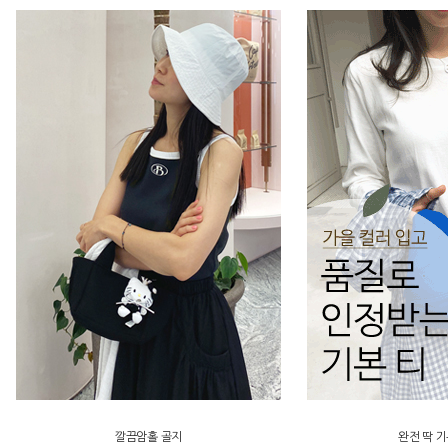
깔끔암홀 골지
완전 딱 기