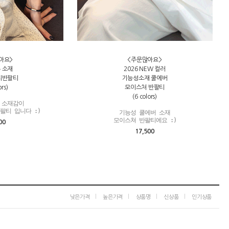
아요>
<주문많아요>
 소재
2026 NEW 컬러
지반팔티
기능성소재 쿨에버
ors)
모이스쳐 반팔티
(6 colors)
 소재감이

팔티 입니다 :)
기능성 쿨에버 소재

모이스쳐 반팔티에요 :)
00
17,500
|
|
|
|
낮은가격
높은가격
상품명
신상품
인기상품