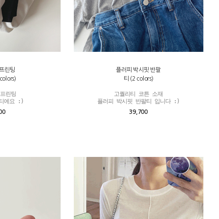
 프린팅
플러피 박시핏 반팔
olors)
티 (2 colors)
프린팅

고퀄리티 코튼 소재

티에요 :)
플러피 박시핏 반팔티 입니다 :)
00
39,700