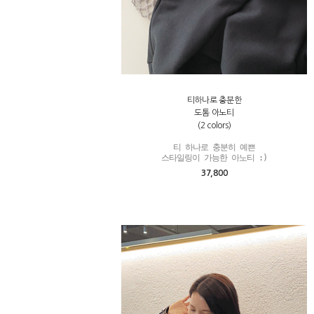
티하나로 충분한
도톰 아노티
(2 colors)
티 하나로 충분히 예쁜

스타일링이 가능한 아노티 :)
37,800