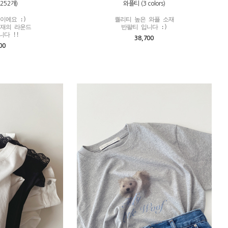
252개)
와플티 (3 colors)
에요 :)

퀄리티 높은 와플 소재

재의 라운드

반팔티 입니다 :)
니다 !!
38,700
00