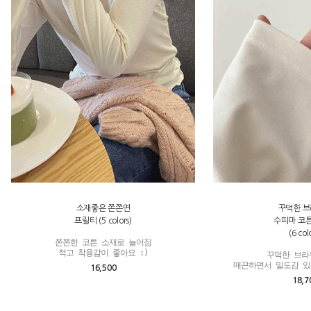
소재좋은 쫀쫀면
꾸덕한 
프릴티 (5 colors)
수피마 코
(6 col
쫀쫀한 코튼 소재로 늘어짐

적고 착용감이 좋아요 :)
꾸덕한 브라
매끈하면서 밀도감 있
16,500
18,7