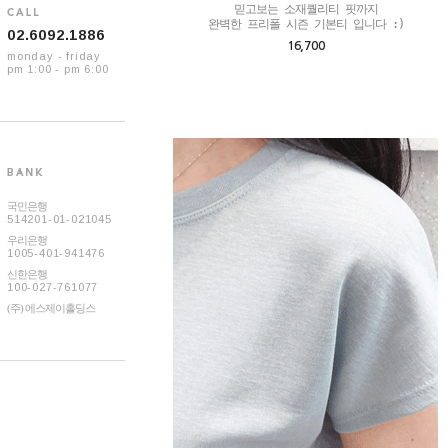
믿고보는 소재퀄리티 핏까지

완벽한 프리폴 시즌 기본티 입니다 :)
02.6092.1886
16,700
monday - friday
pm 1:00 - pm 6:00
국민은행
514201-01-021045
우리은행
1005-401-941476
신한은행
100-027-761077
(주) 에스제이홀딩스