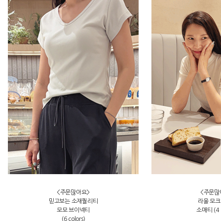
<주문많아요>
<주문많
믿고보는 소재퀄리티
라울 모크
모모 브이넥티
소매티 (4 c
(6 colors)