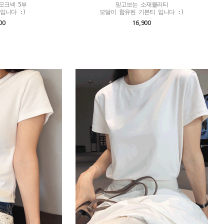
모크넥 5부

믿고보는 소재퀄리티

입니다 :)
모달이 함유된 기본티 입니다 :)
00
16,900