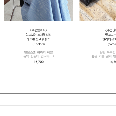
<주문많아요>
<주문많
믿고보는 소재퀄리티
믿고보는
예쁜핏 유넥 반팔티
퀄리티 골
(6 colors)
(6 col
믿보소퀄 핏까지 예쁜

탄탄 톡톡한
유넥 반팔티 입니다 :)
좋은 기본 골지 반
16,700
14,7