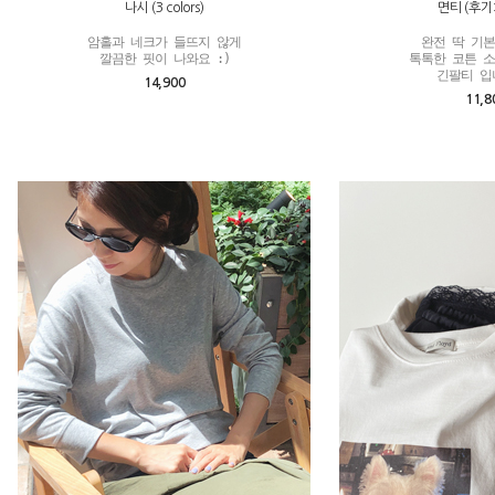
나시 (3 colors)
면티 (후기:
암홀과 네크가 들뜨지 않게

완전 딱 기본이
깔끔한 핏이 나와요 :)
톡톡한 코튼 소
긴팔티 입
14,900
11,8