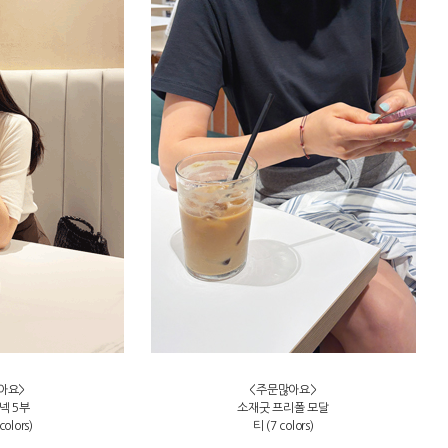
아요>
<주문많아요>
넥 5부
소재굿 프리폴 모달
olors)
티 (7 colors)