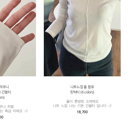
브라우니
니트느낌 울 함유
튼 긴팔티
핀턱티 (6 colors)
ors)
울이 혼방된 소재에요

니트 느낌 나는 기본 긴팔티 입니다 :)
우니 처럼

는 촉감 이에요 :)
18,700
00