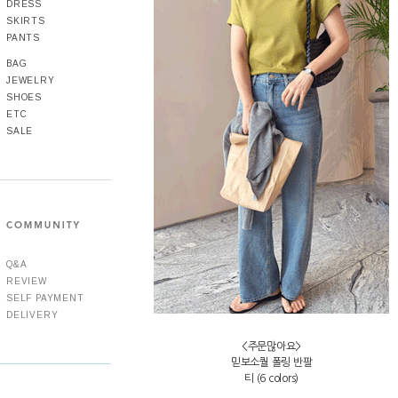
DRESS
SKIRTS
PANTS
BAG
JEWELRY
SHOES
ETC
SALE
Q&A
REVIEW
SELF PAYMENT
DELIVERY
<주문많아요>
믿보소퀄 폴링 반팔
티 (6 colors)