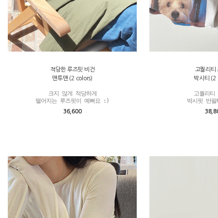
적당한 루즈핏 비건
고퀄리티
맨투맨 (2 colors)
박시티 (2 c
크지 않게 적당하게

고퀄리티 
떨어지는 루즈핏이 예뻐요 :)
박시핏 반팔
36,600
38,8