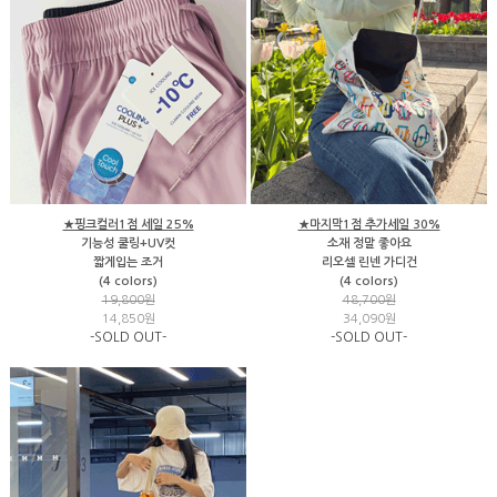
★핑크컬러1점 세일 25%
★마지막1점 추가세일 30%
기능성 쿨링+UV컷
소재 정말 좋아요
짧게입는 조거
리오셀 린넨 가디건
(4 colors)
(4 colors)
19,800원
48,700원
14,850원
34,090원
-SOLD OUT-
-SOLD OUT-