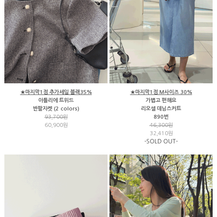
★마지막1점 추가세일 블랙35%
★마지막1점 M사이즈 30%
아틀리에 트위드
가볍고 편해요
반팔자켓 (2 colors)
리오셀 데님스커트
93,700원
890번
60,900원
46,300원
32,410원
-SOLD OUT-