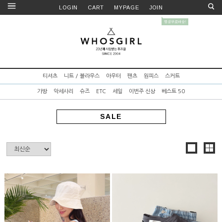
LOGIN
CART
MYPAGE
JOIN
티셔츠
니트 / 블라우스
아우터
팬츠
원피스
스커트
가방
악세사리
슈즈
ETC
세일
이번주 신상
베스트 50
SALE