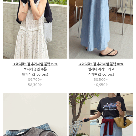
★마지막1점 추가세일 블랙35%
★마지막1점 추가세일 블랙30%
보니에 양면 주름
퀄리티 자가드 카고
원피스 (2 colors)
스커트 (2 colors)
89,700원
58,500원
58,300원
40,950원