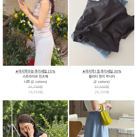
★마지막수량 추가세일 25%
★마지막1점 추가세일 30%
스트라이프 민소매
퀄리티 멍이 박시티
니트 (2 colors)
(2 colors)
24,700원
37,500원
18,530원
26,250원