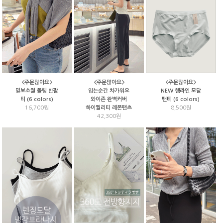
<주문많아요>
<주문많아요>
<주문많아요>
NEW 햄라인 모달
믿보소퀄 폴링 반팔
입는순간 차가워요
팬티 (6 colors)
티 (6 colors)
와이존 완벽커버
8,500원
16,700원
하이퀄리티 레몬팬츠
42,300원