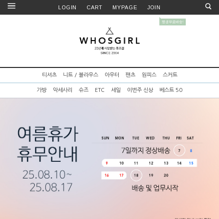
LOGIN
CART
MYPAGE
JOIN
티셔츠
니트 / 블라우스
아우터
팬츠
원피스
스커트
가방
악세사리
슈즈
ETC
세일
이번주 신상
베스트 50