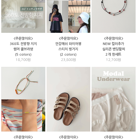
<주문많아요>
<주문많아요>
<주문많아요>
안감메쉬 와이어챙
NEW 컬러추가
360도 전방향 지지
스티치 벙거지
실리콘 밴딩팔찌
썸머 쿨브라렛
(2 colors)
2개 한세트
(5 colors)
23,800원
12,700원
18,700원
<주문많아요>
<주문많아요>
<주문많아요>