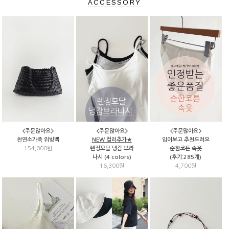
ACCESSORY
<주문많아요>
<주문많아요>
<주문많아요>
천연소가죽 위빙백
NEW 컬러추가★
입어보고 추천드려요
154,000원
렌징모달 냉감 브라
순한코튼 속옷
나시 (4 colors)
(후기:285개)
16,300원
4,700원