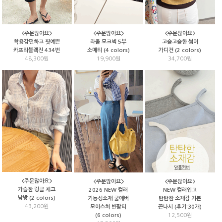
<주문많아요>
<주문많아요>
<주문많아요>
고슬고슬한 썸머
착용감편하고 핏예쁜
라울 모크넥 5부
가디건 (2 colors)
카프리블랙진 434번
소매티 (4 colors)
34,700원
48,300원
19,900원
<주문많아요>
<주문많아요>
<주문많아요>
가슬한 링클 체크
2026 NEW 컬러
NEW 컬러입고
남방 (2 colors)
기능성소재 쿨에버
탄탄한 소재감 기본
43,200원
모이스쳐 반팔티
끈나시 (후기:30개)
(6 colors)
12,500원