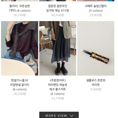
샤베트 슬럽긴팔티
퀄리티↑ 코튼실켓
깔끔한 골반라인
(3 colors)
7부티 (4 colors)
일자핏 데님 915번
29,900원
28,700원
48,500원
텐셀70+울30
<주문많아요>
셀룰로스 튼튼한
리얼텐셀 골지티
허리밴딩 하늘한
머리핀
(6 colors)
체크 롱스커트
9,900원
26,500원
(2 colors)
32,700원
MORE VIEW