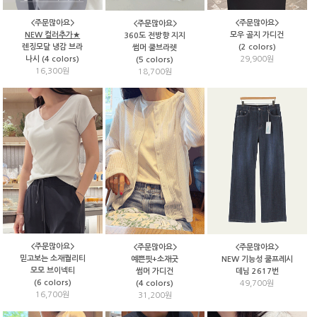
<주문많아요>
<주문많아요>
<주문많아요>
NEW 컬러추가★
모우 골지 가디건
360도 전방향 지지
렌징모달 냉감 브라
(2 colors)
썸머 쿨브라렛
나시 (4 colors)
29,900원
(5 colors)
16,300원
18,700원
<주문많아요>
<주문많아요>
<주문많아요>
믿고보는 소재퀄리티
예쁜핏+소재굿
NEW 기능성 쿨프레시
모모 브이넥티
썸머 가디건
데님 2617번
(6 colors)
(4 colors)
49,700원
16,700원
31,200원