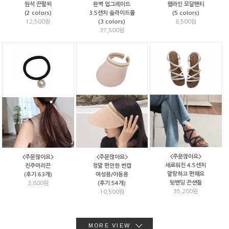
원석 끈팔찌
완벽 업그레이드
햄라인 모달팬티
(2 colors)
3.5센치 슬라이드뮬
(5 colors)
12,500원
(3 colors)
8,500원
37,500원
<주문많아요>
<주문많아요>
<주문많아요>
새로워진 4.5센치
진주머리끈
정말 편안한 썬캡
말랑하고 편해요
(후기:63개)
여성용/아동용
뒷밴딩 끈샌들
3,800원
(후기:54개)
35,200원
10,500원
MORE VIEW