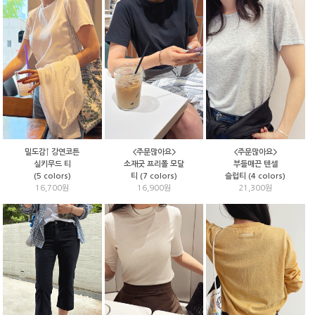
<주문많아요>
<주문많아요>
밀도감↑ 강연코튼
소재굿 프리폴 모달
부들매끈 텐셀
실키무드 티
티 (7 colors)
슬럽티 (4 colors)
(5 colors)
16,900원
21,300원
16,700원