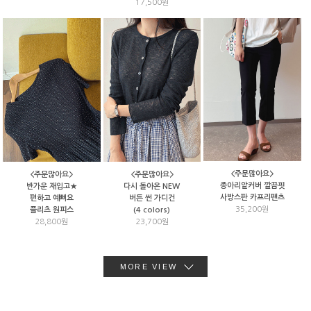
17,500원
<주문많아요>
<주문많아요>
<주문많아요>
종아리알커버 깔끔핏
반가운 재입고★
다시 돌아온 NEW
사방스판 카프리팬츠
편하고 예뻐요
버튼 썬 가디건
35,200원
플리츠 원피스
(4 colors)
28,800원
23,700원
MORE VIEW