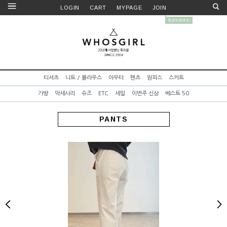
LOGIN
CART
MYPAGE
JOIN
티셔츠
니트 / 블라우스
아우터
팬츠
원피스
스커트
가방
악세사리
슈즈
ETC
세일
이번주 신상
베스트 50
PANTS