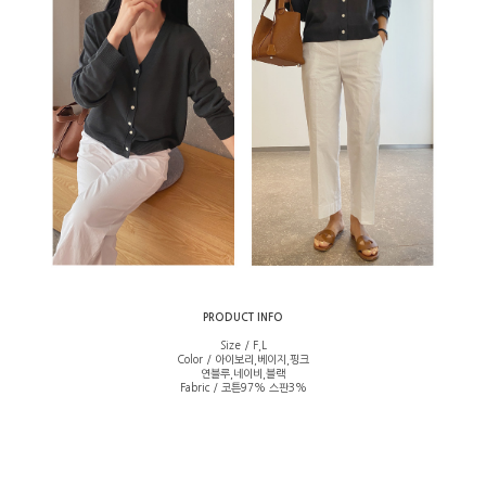
PRODUCT INFO
Size / F,L
Color / 아이보리,베이지,핑크
연블루,네이비,블랙
Fabric / 코튼97% 스판3%