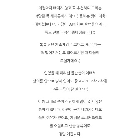
계절마다 빠지지 않고 꼭 추천하여 드리는
적당한 폭 세미통바지 예요 :) 올해는 핏이 더욱
예뻐졌는데요, 기장이 88센치로 살짝 짧아지고
폭도 전보다 약간 좁아졌습니다 :)
톡톡 탄탄한 소재감은 그대로, 핏은 더욱
똑 떨어지거든요 입어보시면 더 마음에
드실거에요 :)
입었을 때 허리선 골반선이 예뻐서
상의를 안으로 넣어 입어도 좋고요 또 포삭포삭한
코튼 느낌이 잘 살아요 :)
이름 그대로 폭이 적당하게 많이 넓지 않은
통바지 입니다. 라인이 곧게 내려가는데요
폭에 여유가 있어요, 가벼운 스니커즈에도
잘 어울리고 샌들 종류에도
정말 예쁩니다.