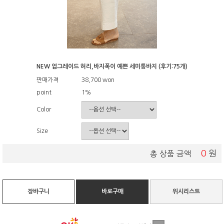
NEW 업그레이드 허리,바지폭이 예쁜 세미통바지 (후기:75개)
판매가격
38,700
won
point
1%
Color
Size
0
원
총 상품 금액
장바구니
바로구매
위시리스트