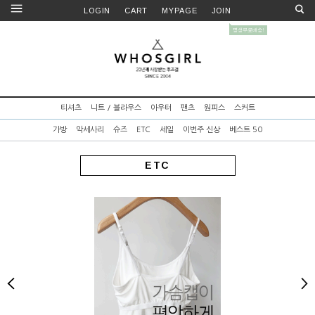
LOGIN
CART
MYPAGE
JOIN
티셔츠
니트 / 블라우스
아우터
팬츠
원피스
스커트
가방
악세사리
슈즈
ETC
세일
이번주 신상
베스트 50
ETC