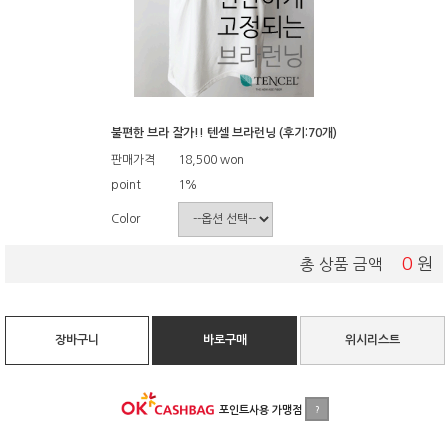
불편한 브라 잘가!! 텐셀 브라런닝 (후기:70개)
판매가격
18,500
won
point
1%
Color
0
원
총 상품 금액
장바구니
바로구매
위시리스트
포인트사용 가맹점
?