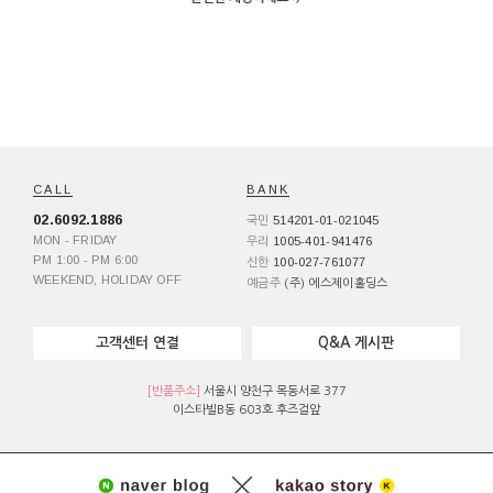
CALL
BANK
02.6092.1886
514201-01-021045
국민
MON - FRIDAY
1005-401-941476
우리
PM 1:00 - PM 6:00
100-027-761077
신한
WEEKEND, HOLIDAY OFF
예금주
(주) 에스제이홀딩스
고객센터 연결
Q&A 게시판
[반품주소]
서울시 양천구 목동서로 377
이스타빌B동 603호 후즈걸앞