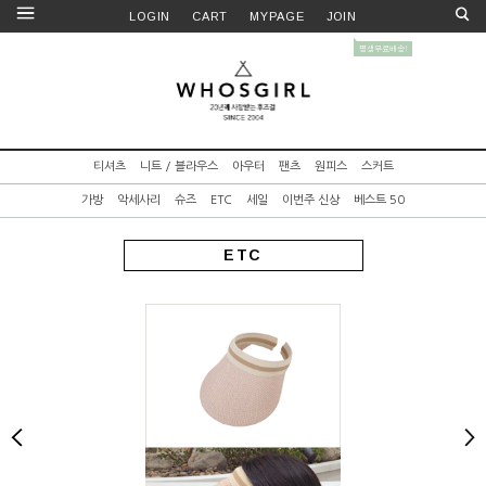
LOGIN
CART
MYPAGE
JOIN
티셔츠
니트 / 블라우스
아우터
팬츠
원피스
스커트
가방
악세사리
슈즈
ETC
세일
이번주 신상
베스트 50
ETC