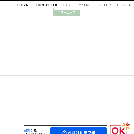
LOGIN
JOIN +1,000
CART
MYPAGE
ORDER
C.S CEN
샵
M