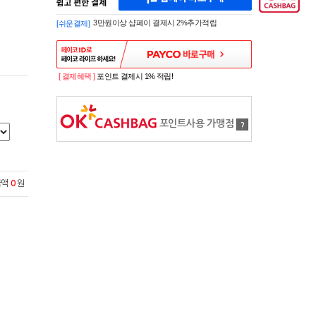
페
A
이
K
3만원이상 샵페이 결제시 2%추가적립
[쉬운결제]
바
E
로
S
구
H
매
O
P
[ 결제혜택 ]
포인트 결제시 1% 적립!
S
H
O
P
포인트사용 가맹점
?
P
A
Y
로
간
금액
0
원
편
구
매
샵
페
이