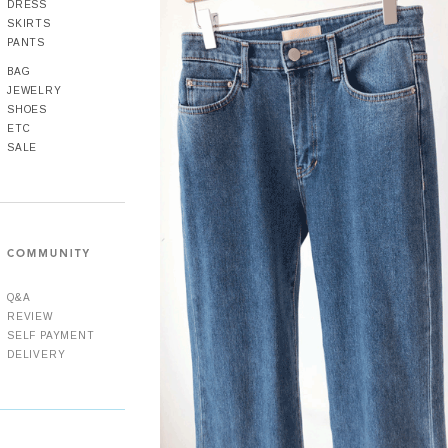
DRESS
SKIRTS
PANTS
BAG
JEWELRY
SHOES
ETC
SALE
Q&A
REVIEW
SELF PAYMENT
DELIVERY