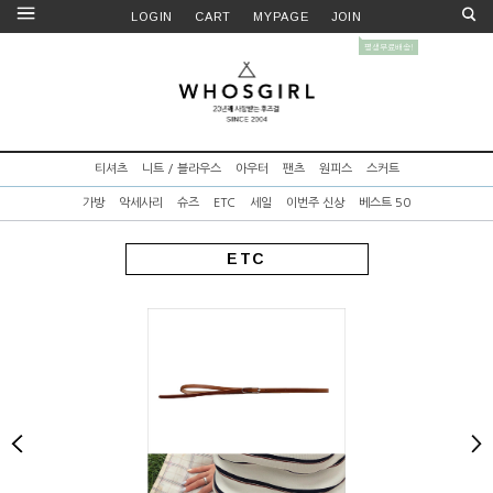
LOGIN
CART
MYPAGE
JOIN
티셔츠
니트 / 블라우스
아우터
팬츠
원피스
스커트
가방
악세사리
슈즈
ETC
세일
이번주 신상
베스트 50
ETC