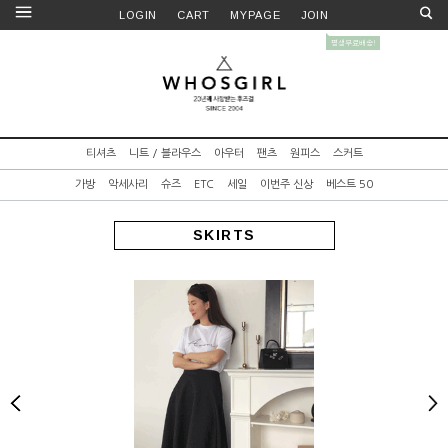
LOGIN
CART
MYPAGE
JOIN
티셔츠
니트 / 블라우스
아우터
팬츠
원피스
스커트
가방
악세사리
슈즈
ETC
세일
이번주 신상
베스트 50
SKIRTS