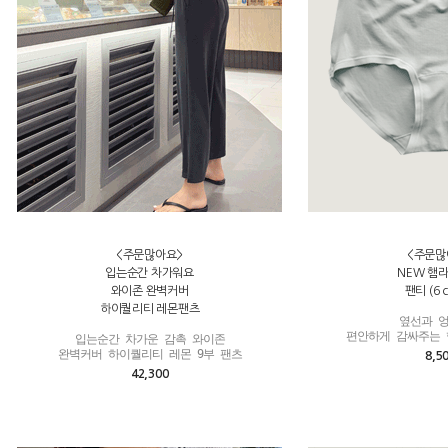
<주문많아요>
<주문많
입는순간 차가워요
NEW 햄
와이존 완벽커버
팬티 (6 c
하이퀄리티 레몬팬츠
옆선과 엉
편안하게 감싸주는 
입는순간 차가운 감촉 와이존

완벽커버 하이퀄리티 레몬 9부 팬츠
8,5
42,300