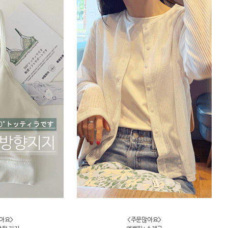
아요>
<주문많아요>