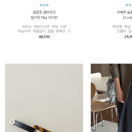
깔끔한 골반라인
샤베트 슬
일자핏 데님 915번
(3 col
허리는 밴딩이고요 전체 스판

매끈한 촉감 
데님이라 착용감이 정말 편해요 :)
긴팔티 입
48,500
29,9