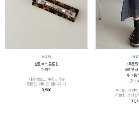
셀룰로스 튼튼한
<주문많
머리핀
허리밴딩
체크 롱
사용해보고 추천드리는

(2 col
튼튼한 머리핀 입니다 :)
9,900
허리는 편안한
하늘한 소재감이
32,7