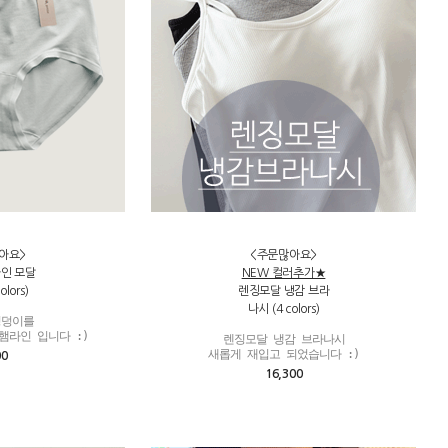
아요>
<주문많아요>
라인 모달
NEW 컬러추가★
olors)
렌징모달 냉감 브라
나시 (4 colors)
덩이를

햄라인 입니다 :)
렌징모달 냉감 브라나시

새롭게 재입고 되었습니다 :)
00
16,300