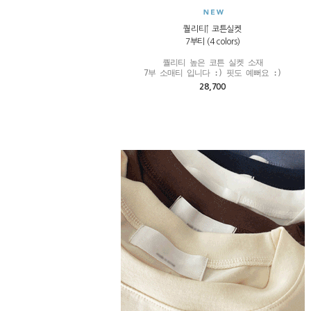
퀄리티↑ 코튼실켓
7부티 (4 colors)
퀄리티 높은 코튼 실켓 소재

7부 소매티 입니다 :) 핏도 예뻐요 :)
28,700