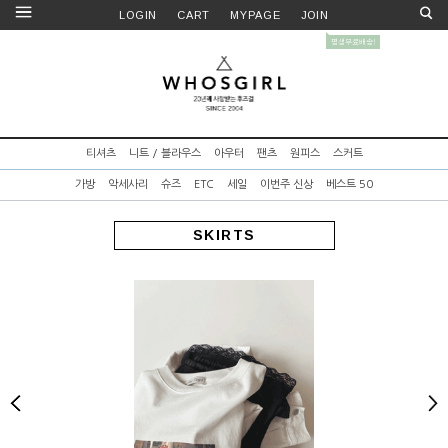
LOGIN
CART
MYPAGE
JOIN
티셔츠
니트 / 블라우스
아우터
팬츠
원피스
스커트
가방
악세사리
슈즈
ETC
세일
이번주 신상
베스트 50
SKIRTS