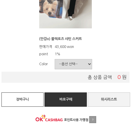
(안감o) 블랙로즈 샤틴 스커트
판매가격
43,600
won
point
1%
Color
0
원
총 상품 금액
장바구니
바로구매
위시리스트
포인트사용 가맹점
?