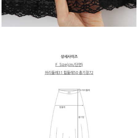
상세사이즈
F_Size(cm/단면)
허리둘레31 힙둘레50 총기장72