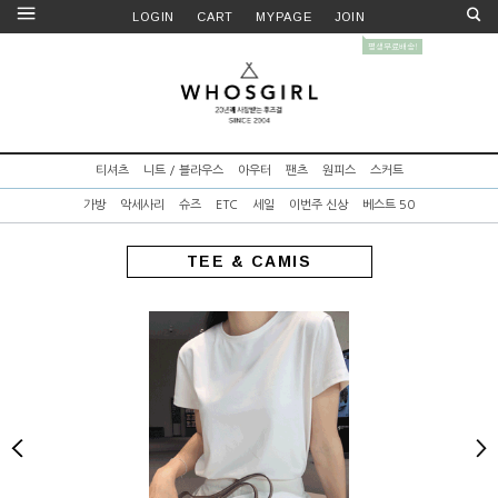
LOGIN
CART
MYPAGE
JOIN
티셔츠
니트 / 블라우스
아우터
팬츠
원피스
스커트
가방
악세사리
슈즈
ETC
세일
이번주 신상
베스트 50
TEE & CAMIS