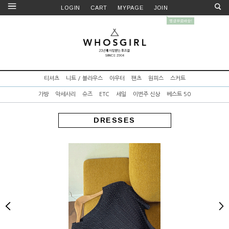
LOGIN
CART
MYPAGE
JOIN
티셔츠
니트 / 블라우스
아우터
팬츠
원피스
스커트
가방
악세사리
슈즈
ETC
세일
이번주 신상
베스트 50
DRESSES