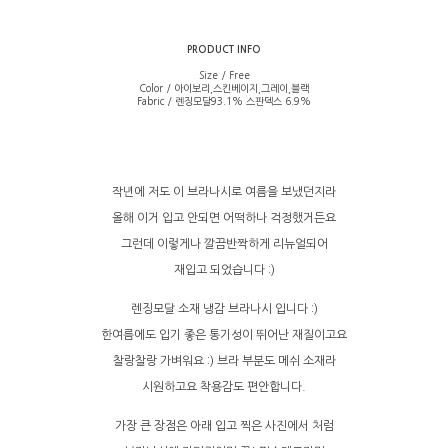
PRODUCT INFO
Size / Free
Color / 아이보리,스킨베이지,그레이,블랙
Fabric / 렌징모달93.1% 스판덱스 6.9%
작년에 저도 이 브라나시로 여름을 보냈던지라
올해 이거 입고 안되면 어떡하나 걱정했거든요
그런데 이렇게나 깔끔반짝하게 리뉴얼되어
재입고 되었습니다 :)
렌징모달 소재 냉감 브라나시 입니다 :)
한여름에도 입기 좋은 통기성이 뛰어난 재질이고요
찰랑찰랑 가벼워요 :) 브라 부분도 메쉬 소재라
시원하고요 착용감도 편안합니다.
가장 큰 장점은 아래 입고 찍은 사진에서 처럼