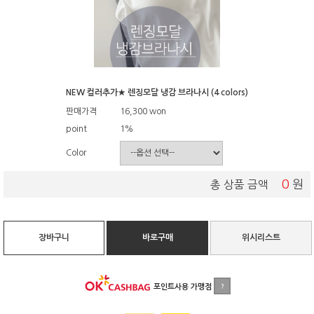
NEW 컬러추가★ 렌징모달 냉감 브라나시 (4 colors)
판매가격
16,300
won
point
1%
Color
0
원
총 상품 금액
장바구니
바로구매
위시리스트
포인트사용 가맹점
?