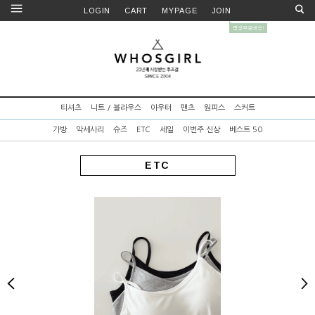
LOGIN
CART
MYPAGE
JOIN
티셔츠
니트 / 블라우스
아우터
팬츠
원피스
스커트
가방
악세사리
슈즈
ETC
세일
이번주 신상
베스트 50
ETC