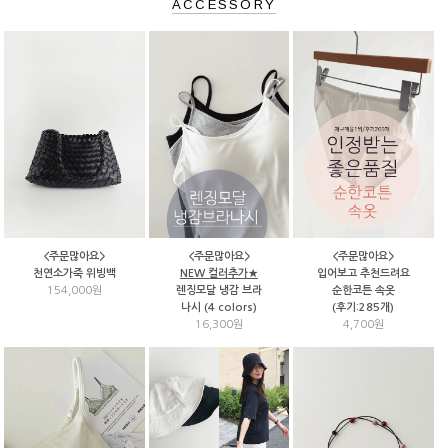
ACCESSORY
<주문많아요>
<주문많아요>
<주문많아요>
천연소가죽 위빙백
NEW 컬러추가★
입어보고 추천드려요
154,000원
렌징모달 냉감 브라
순한코튼 속옷
나시 (4 colors)
(후기:285개)
16,300원
4,700원