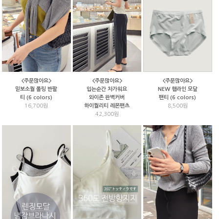
<주문많아요>
<주문많아요>
<주문많아요>
NEW 햄라인 모달
믿보소퀄 폴링 반팔
입는순간 차가워요
팬티 (6 colors)
티 (6 colors)
와이존 완벽커버
8,500원
16,700원
하이퀄리티 레몬팬츠
42,300원