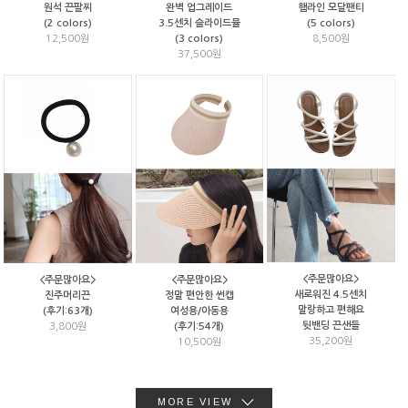
원석 끈팔찌
완벽 업그레이드
햄라인 모달팬티
(2 colors)
3.5센치 슬라이드뮬
(5 colors)
12,500원
(3 colors)
8,500원
37,500원
<주문많아요>
<주문많아요>
<주문많아요>
새로워진 4.5센치
진주머리끈
정말 편안한 썬캡
말랑하고 편해요
(후기:63개)
여성용/아동용
뒷밴딩 끈샌들
3,800원
(후기:54개)
35,200원
10,500원
MORE VIEW