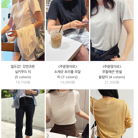
<주문많아요>
<주문많아요>
밀도감↑ 강연코튼
소재굿 프리폴 모달
부들매끈 텐셀
실키무드 티
티 (7 colors)
슬럽티 (4 colors)
(5 colors)
16,900원
21,300원
16,700원