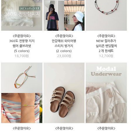
<주문많아요>
<주문많아요>
<주문많아요>
안감메쉬 와이어챙
NEW 컬러추가
360도 전방향 지지
스티치 벙거지
실리콘 밴딩팔찌
썸머 쿨브라렛
(2 colors)
2개 한세트
(5 colors)
23,800원
12,700원
18,700원
<주문많아요>
<주문많아요>
<주문많아요>