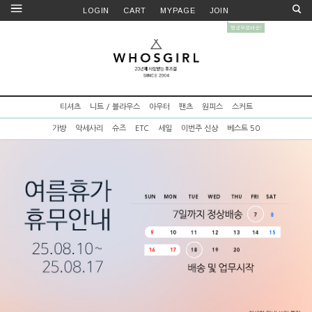
LOGIN
CART
MYPAGE
JOIN
티셔츠
니트 / 블라우스
아우터
팬츠
원피스
스커트
가방
악세사리
슈즈
ETC
세일
이번주 신상
베스트 50