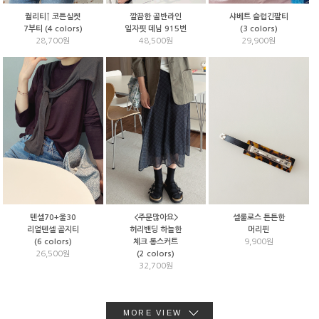
샤베트 슬럽긴팔티
퀄리티↑ 코튼실켓
깔끔한 골반라인
(3 colors)
7부티 (4 colors)
일자핏 데님 915번
29,900원
28,700원
48,500원
텐셀70+울30
<주문많아요>
셀룰로스 튼튼한
리얼텐셀 골지티
허리밴딩 하늘한
머리핀
(6 colors)
체크 롱스커트
9,900원
26,500원
(2 colors)
32,700원
MORE VIEW