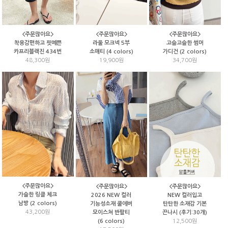
<주문많아요>
<주문많아요>
<주문많아요>
고슬고슬한 썸머
착용감편하고 핏예쁜
라울 모크넥 5부
가디건 (2 colors)
카프리블랙진 434번
소매티 (4 colors)
34,700원
48,300원
19,900원
<주문많아요>
<주문많아요>
<주문많아요>
가슬한 링클 체크
2026 NEW 컬러
NEW 컬러입고
남방 (2 colors)
기능성소재 쿨에버
탄탄한 소재감 기본
43,200원
모이스쳐 반팔티
끈나시 (후기:30개)
(6 colors)
12,500원