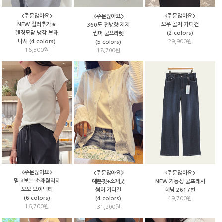
<주문많아요>
<주문많아요>
<주문많아요>
NEW 컬러추가★
모우 골지 가디건
360도 전방향 지지
렌징모달 냉감 브라
(2 colors)
썸머 쿨브라렛
나시 (4 colors)
29,900원
(5 colors)
16,300원
18,700원
<주문많아요>
<주문많아요>
<주문많아요>
믿고보는 소재퀄리티
예쁜핏+소재굿
NEW 기능성 쿨프레시
모모 브이넥티
썸머 가디건
데님 2617번
(6 colors)
(4 colors)
49,700원
16,700원
31,200원