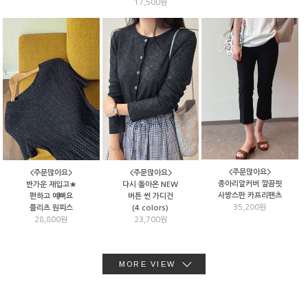
17,500원
<주문많아요>
<주문많아요>
<주문많아요>
종아리알커버 깔끔핏
반가운 재입고★
다시 돌아온 NEW
사방스판 카프리팬츠
편하고 예뻐요
버튼 썬 가디건
35,200원
플리츠 원피스
(4 colors)
28,800원
23,700원
MORE VIEW