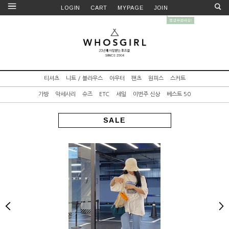
LOGIN
CART
MYPAGE
JOIN
티셔츠
니트 / 블라우스
아우터
팬츠
원피스
스커트
가방
악세사리
슈즈
ETC
세일
이번주 신상
베스트 50
SALE