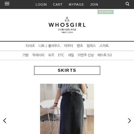
LOGIN
CART
MYPAGE
JOIN
티셔츠
니트 / 블라우스
아우터
팬츠
원피스
스커트
가방
악세사리
슈즈
ETC
세일
이번주 신상
베스트 50
SKIRTS