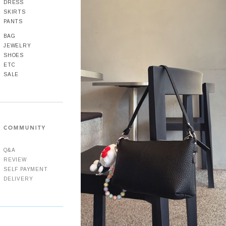
DRESS
SKIRTS
PANTS
BAG
JEWELRY
SHOES
ETC
SALE
Q&A
REVIEW
SELF PAYMENT
DELIVERY