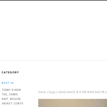
BEST 50
TODAY'S NEW
Home >
>
HAND MADE 토고가죽 토트&크로스백 (2 c
bags
TEE, CAMIS
KNIT, BLOUSE
JACKET, COATS