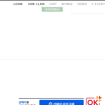
LOGIN
JOIN +1,000
CART
MYPAGE
ORDER
C.S CEN
샵
M