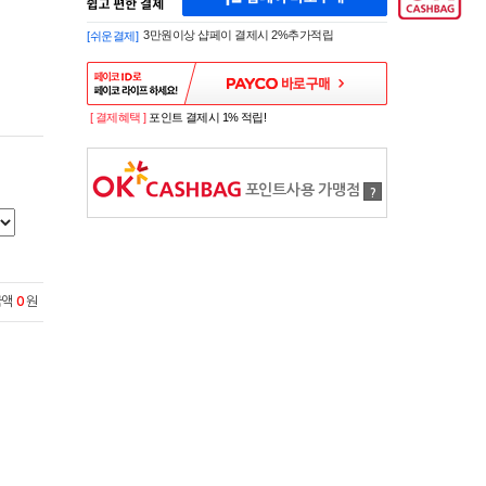
페
A
이
K
3만원이상 샵페이 결제시 2%추가적립
[쉬운결제]
바
E
로
S
구
H
매
O
P
[ 결제혜택 ]
포인트 결제시 1% 적립!
S
H
O
P
포인트사용 가맹점
?
P
A
Y
로
간
편
금액
0
원
구
매
샵
페
이