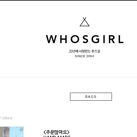
BAGS
olors)
<주문많아요>