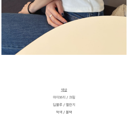
색상
아이보리 / 크림
딥블루 / 멜란지
먹색 / 블랙