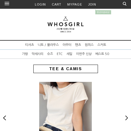
LOGIN
CART
MYPAGE
JOIN
티셔츠
니트 / 블라우스
아우터
팬츠
원피스
스커트
가방
악세사리
슈즈
ETC
세일
이번주 신상
베스트 50
TEE & CAMIS