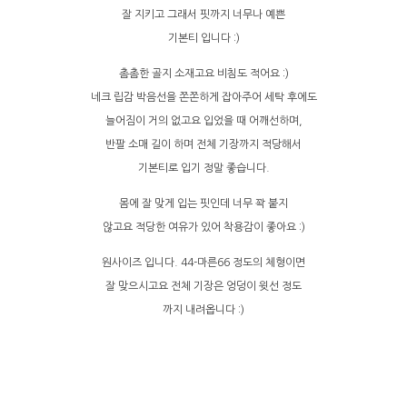
잘 지키고 그래서 핏까지 너무나 예쁜
기본티 입니다 :)
촘촘한 골지 소재고요 비침도 적어요 :)
네크 립감 박음선을 쫀쫀하게 잡아주어 세탁 후에도
늘어짐이 거의 없고요 입었을 때 어깨선하며,
반팔 소매 길이 하며 전체 기장까지 적당해서
기본티로 입기 정말 좋습니다.
몸에 잘 맞게 입는 핏인데 너무 꽉 붙지
않고요 적당한 여유가 있어 착용감이 좋아요 :)
원사이즈 입니다. 44-마른66 정도의 체형이면
잘 맞으시고요 전체 기장은 엉덩이 윗선 정도
까지 내려옵니다 :)