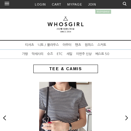
LOGIN
CART
MYPAGE
JOIN
티셔츠
니트 / 블라우스
아우터
팬츠
원피스
스커트
가방
악세사리
슈즈
ETC
세일
이번주 신상
베스트 50
TEE & CAMIS