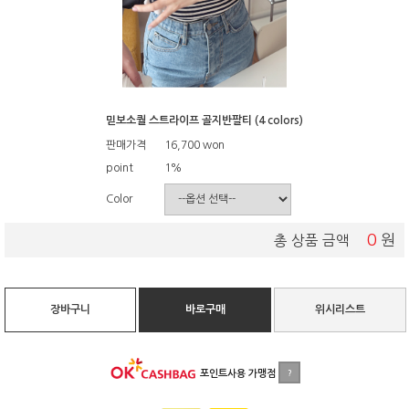
믿보소퀄 스트라이프 골지반팔티 (4 colors)
판매가격
16,700
won
point
1%
Color
0
원
총 상품 금액
장바구니
바로구매
위시리스트
포인트사용 가맹점
?