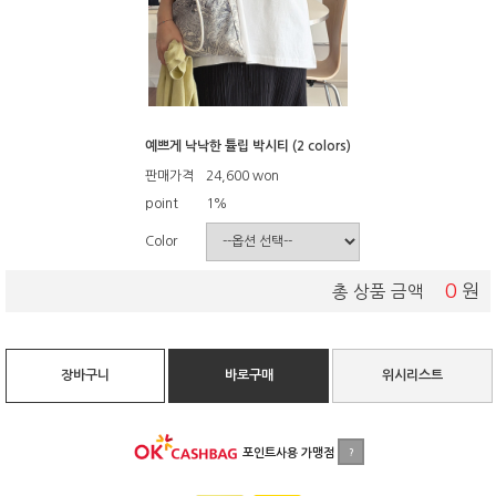
예쁘게 낙낙한 튤립 박시티 (2 colors)
판매가격
24,600
won
point
1%
Color
0
원
총 상품 금액
장바구니
바로구매
위시리스트
포인트사용 가맹점
?