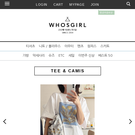
LOGIN
CART
MYPAGE
JOIN
티셔츠
니트 / 블라우스
아우터
팬츠
원피스
스커트
가방
악세사리
슈즈
ETC
세일
이번주 신상
베스트 50
TEE & CAMIS