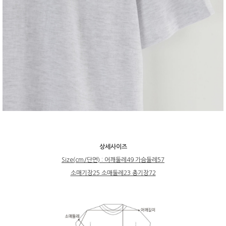
상세사이즈
Size(cm/단면) : 어깨둘레49 가슴둘레57
소매기장25 소매둘레23 총기장72