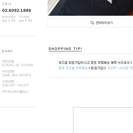
02.6092.1886
monday - friday
pm 1:00 - pm 6:00
국민은행
514201-01-021045
우리은행
1005-401-941476
신한은행
100-027-761077
(주) 에스제이홀딩스