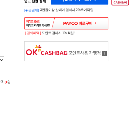
페
A
이
K
3만원이상 샵페이 결제시 2%추가적립
[쉬운결제]
바
E
로
S
구
H
매
O
P
[ 결제혜택 ]
포인트 결제시 1% 적립!
S
H
O
P
포인트사용 가맹점
?
P
A
Y
로
간
편
금액
0
원
구
매
샵
페
이