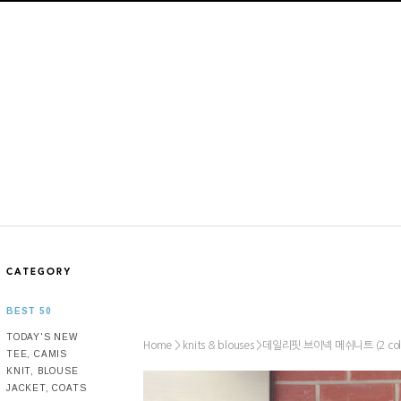
BEST 50
TODAY'S NEW
Home >
>
데일리핏 브이넥 메쉬니트 (2 colo
knits & blouses
TEE, CAMIS
KNIT, BLOUSE
JACKET, COATS