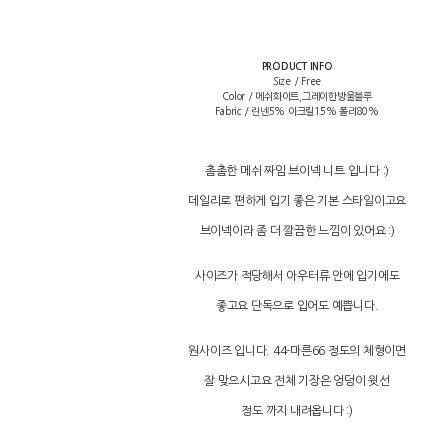
PRODUCT INFO
Size / Free
Color / 메쉬화이트,그레이한방울블루
Fabric / 린넨5% 아크릴15% 폴리80%
촘촘한 메쉬 짜임 브이넥 니트 입니다 :)
데일리로 편하게 입기 좋은 기본 스타일이고요
브이넥이라 좀 더 깔끔한 느낌이 있어요 :)
사이즈가 적당해서 아우터류 안에 입기에도
좋고요 단독으로 입어도 예쁩니다.
원사이즈 입니다. 44-마른66 정도의 체형이면
잘 맞으시고요 전체 기장은 엉덩이 윗선
정도 까지 내려옵니다 :)