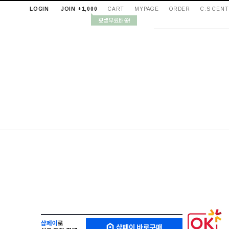
LOGIN
JOIN +1,000
CART
MYPAGE
ORDER
C.S CEN
샵
M