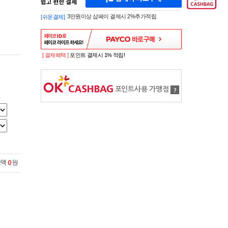
페
A
이
K
3만원이상 샵페이 결제시 2%추가적립
[쉬운결제]
바
E
로
S
구
H
매
O
P
[ 결제혜택 ]
포인트 결제시 1% 적립!
S
H
O
P
포인트사용 가맹점
?
P
A
Y
로
간
편
구
매
샵
금액
0
원
페
이