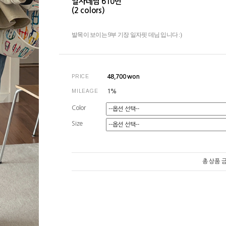
일자데님 610번
(2 colors)
발목이 보이는 9부 기장 일자핏 데님 입니다 :)
PRICE
48,700
won
MILEAGE
1%
Color
Size
총 상품 