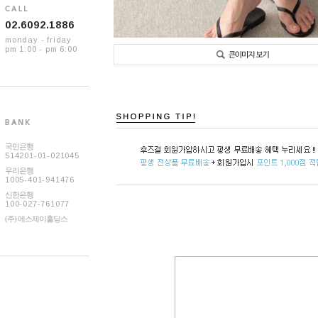
02.6092.1886
monday - friday
pm 1:00 - pm 6:00
국민은행
514201-01-021045
우리은행
1005-401-941476
신한은행
100-027-761077
(주) 에스제이홀딩스