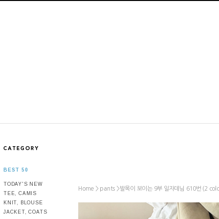
BEST 50
TODAY'S NEW
Home >
>
발목이 보이는 9부 일자데님 610번 (2 color
pants
TEE, CAMIS
KNIT, BLOUSE
JACKET, COATS