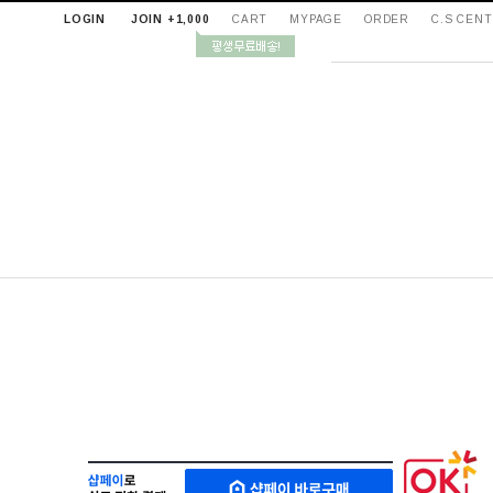
LOGIN
JOIN +1,000
CART
MYPAGE
ORDER
C.S CEN
샵
M