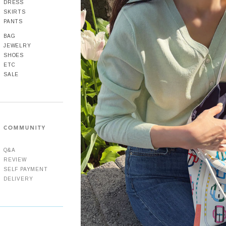
DRESS
SKIRTS
PANTS
BAG
JEWELRY
SHOES
ETC
SALE
Q&A
REVIEW
SELF PAYMENT
DELIVERY