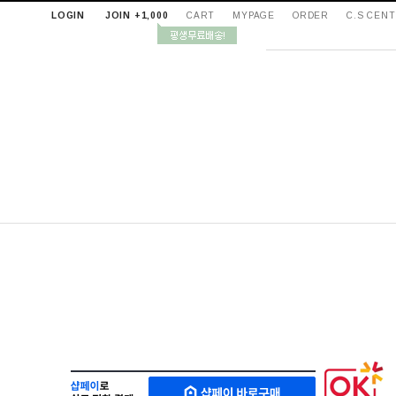
LOGIN
JOIN +1,000
CART
MYPAGE
ORDER
C.S CEN
샵
M