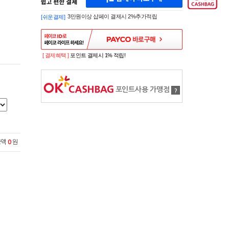
페
A
이
K
3만원이상 샵페이 결제시 2%추가적립
[쉬운결제]
바
E
로
S
구
H
매
O
P
[ 결제혜택 ]
포인트 결제시 1% 적립!
S
H
O
P
포인트사용 가맹점
?
P
A
Y
로
간
편
금액
0
원
구
매
샵
페
이