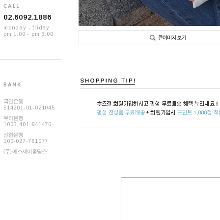
02.6092.1886
monday - friday
pm 1:00 - pm 6:00
국민은행
514201-01-021045
우리은행
1005-401-941476
신한은행
100-027-761077
(주) 에스제이홀딩스