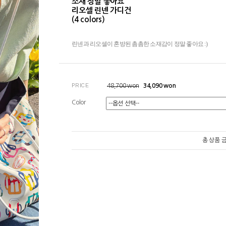
소재 정말 좋아요
리오셀 린넨 가디건
(4 colors)
린넨과 리오셀이 혼방된 촘촘한 소재감이 정말 좋아요 :)
PRICE
48,700
won
34,090
won
Color
총 상품 