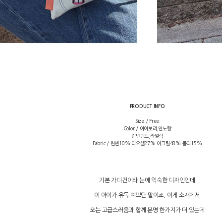
PRODUCT INFO
Size / Free
Color / 아이보리,연노랑
린넨민트,라일락
Fabric / 린넨10% 리오셀27% 아크릴48% 폴리15%
기본 가디건이라 눈에 익숙한 디자인인데
이 아이가 유독 예쁘단 말이죠, 이게 소재에서
오는 고급스러움과 함께 분명 한가지가 더 있는데