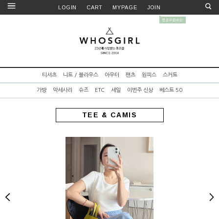
LOGIN
CART
MYPAGE
JOIN
티셔츠
니트 / 블라우스
아우터
팬츠
원피스
스커트
가방
악세사리
슈즈
ETC
세일
이번주 신상
베스트 50
TEE & CAMIS