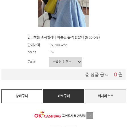
믿고보는 소재퀄리티 예쁜핏 유넥 반팔티 (6 colors)
판매가격
16,700
won
point
1%
Color
0
원
총 상품 금액
장바구니
바로구매
위시리스트
포인트사용 가맹점
?