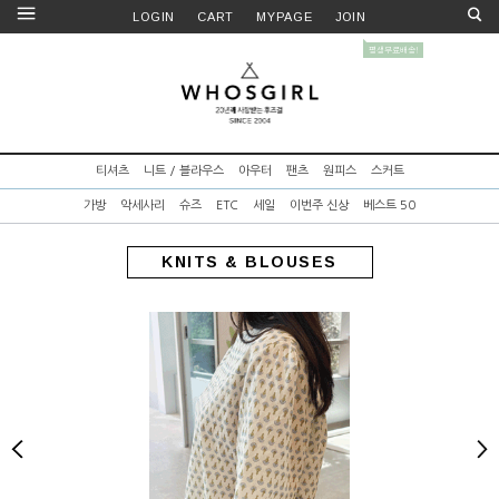
LOGIN
CART
MYPAGE
JOIN
티셔츠
니트 / 블라우스
아우터
팬츠
원피스
스커트
가방
악세사리
슈즈
ETC
세일
이번주 신상
베스트 50
KNITS & BLOUSES