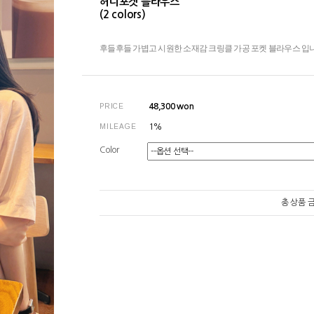
허니포켓 블라우스
(2 colors)
후들후들 가볍고 시원한 소재감 크링클 가공 포켓 블라우스 입니다
PRICE
48,300
won
MILEAGE
1%
Color
총 상품 