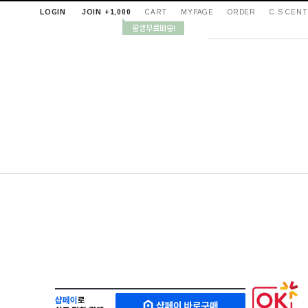
LOGIN
JOIN +1,000
CART
MYPAGE
ORDER
C.S CEN
샵
M