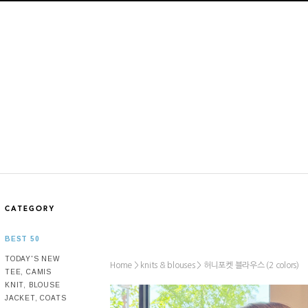
BEST 50
TODAY'S NEW
Home >
>
허니포켓 블라우스 (2 colors)
knits & blouses
TEE, CAMIS
KNIT, BLOUSE
JACKET, COATS