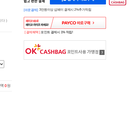
페
A
이
K
3만원이상 샵페이 결제시 2%추가적립
[쉬운결제]
바
E
로
S
구
 :)
H
매
O
P
[ 결제혜택 ]
포인트 결제시 1% 적립!
S
H
O
P
포인트사용 가맹점
?
P
A
Y
로
간
편
구
금액
0
원
매
샵
페
이