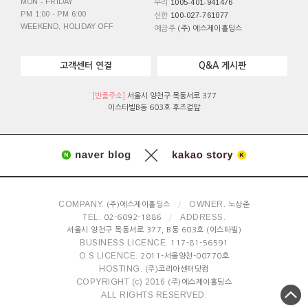
MON - FRIDAY
1005-401-941476
우리
PM 1:00 - PM 6:00
100-027-761077
신한
WEEKEND, HOLIDAY OFF
예금주
(주) 에스제이홀딩스
고객센터 연결
Q&A 게시판
[반품주소]
서울시 양천구 목동서로 377
이스타빌B동 603호 후즈걸앞
COMPANY.
OWNER.
(주)에스제이홀딩스
/
노상준
TEL.
ADDRESS.
02-6092-1886
/
서울시 양천구 목동서로 377, B동 603호 (이스타빌)
BUSINESS LICENCE.
117-81-56591
O.S LICENCE.
2011-서울양천-00770호
HOSTING.
(주)코리아센터닷컴
COPYRIGHT (c) 2016
(주)에스제이홀딩스
ALL RIGHTS RESERVED.