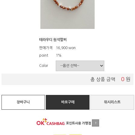
테라우디 원석팔찌
판매가격
16,900
won
point
1%
Color
0
원
총 상품 금액
장바구니
바로구매
위시리스트
포인트사용 가맹점
?