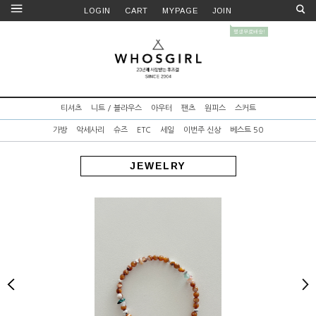
LOGIN
CART
MYPAGE
JOIN
티셔츠
니트 / 블라우스
아우터
팬츠
원피스
스커트
가방
악세사리
슈즈
ETC
세일
이번주 신상
베스트 50
JEWELRY