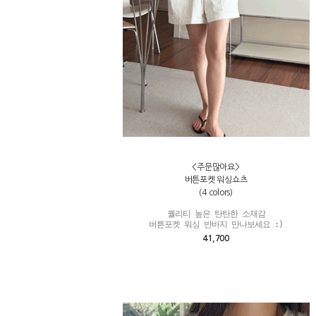
<주문많아요>
버튼포켓 워싱쇼츠
(4 colors)
퀄리티 높은 탄탄한 소재감

버튼포켓 워싱 반바지 만나보세요 :)
41,700