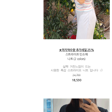
★마지막수량 추가세일 25%
스트라이프 민소매
니트 (2 colors)
살짝 거친느낌이 드는

시원한 촉감 스트라이프 니트 입니다 :)
24,700
18,530