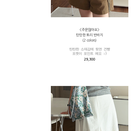
<주문많아요>
탄탄한 토리 반바지
(2 colors)
탄탄한 소재감에 뒷면 건빵

포켓이 포인트 예요 :)
29,300