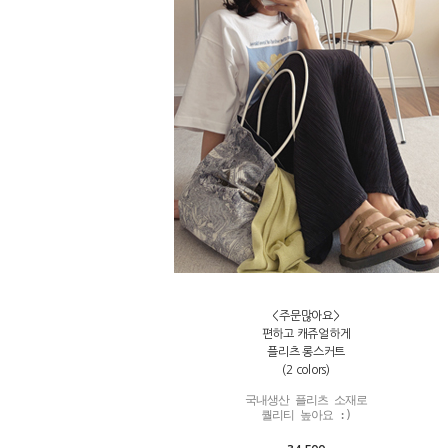
<주문많아요>
편하고 캐쥬얼하게
플리츠 롱스커트
(2 colors)
국내생산 플리츠 소재로

퀄리티 높아요 :)
