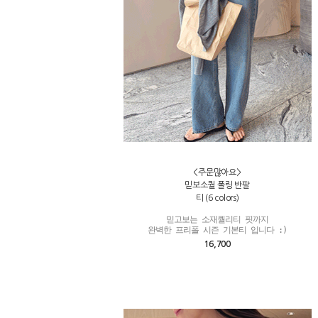
<주문많아요>
믿보소퀄 폴링 반팔
티 (6 colors)
믿고보는 소재퀄리티 핏까지

완벽한 프리폴 시즌 기본티 입니다 :)
16,700