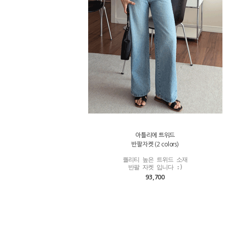
아틀리에 트위드
반팔자켓 (2 colors)
퀄리티 높은 트위드 소재

반팔 자켓 입니다 :)
93,700