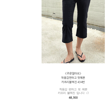
<주문많아요>
착용감편하고 핏예쁜
카프리블랙진 434번
착용감 편하고 핏 예쁜

카프리 블랙진 입니다 :)
48,300