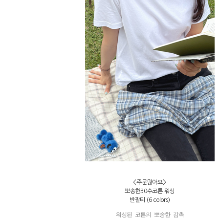
<주문많아요>
뽀송한30수코튼 워싱
반팔티 (6 colors)
워싱된 코튼의 뽀송한 감촉
