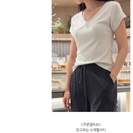
<주문많아요>
믿고보는 소재퀄리티