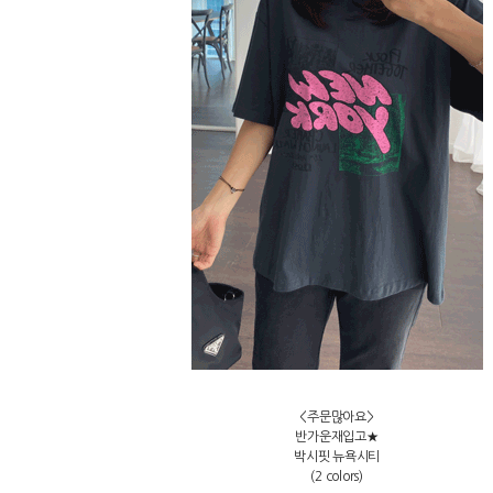
<주문많아요>
반가운재입고★
박시핏 뉴욕시티
(2 colors)