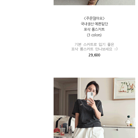
<주문많아요>
국내생산 예쁜밑단
포삭 롱스커트
(3 colors)
기본 스커트로 입기 좋은

포삭 롱스커트 만나보세요 :)
29,600