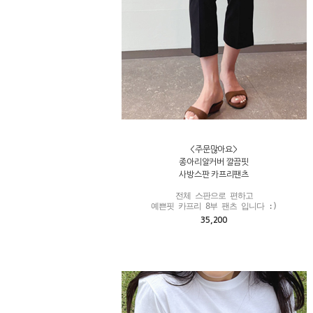
<주문많아요>
종아리알커버 깔끔핏
사방스판 카프리팬츠
전체 스판으로 편하고

예쁜핏 카프리 8부 팬츠 입니다 :)
35,200