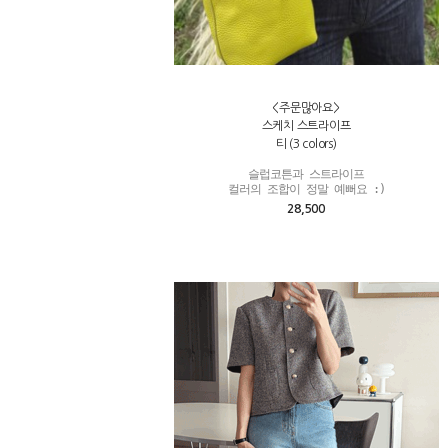
<주문많아요>
스케치 스트라이프
티 (3 colors)
슬럽코튼과 스트라이프

컬러의 조합이 정말 예뻐요 :)
28,500