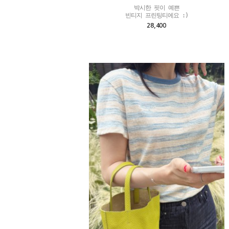
박시한 핏이 예쁜

빈티지 프린팅티에요 :)
28,400