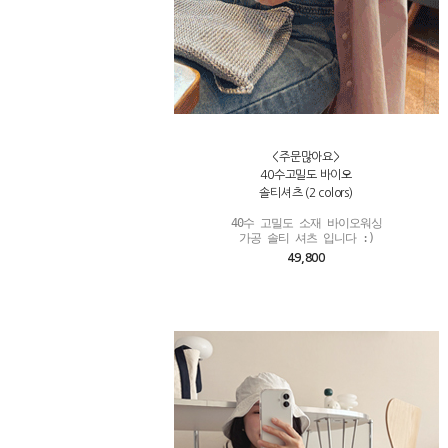
<주문많아요>
40수고밀도 바이오
솔티셔츠 (2 colors)
40수 고밀도 소재 바이오워싱

가공 솔티 셔츠 입니다 :)
49,800