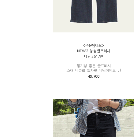
<주문많아요>
NEW 기능성 쿨프레시
데님 2617번
통기성 좋은 쿨프레시

소재 네츄럴 일자핏 데님이에요 :)
49,700