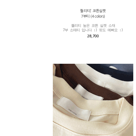
퀄리티↑ 코튼실켓
7부티 (4 colors)
퀄리티 높은 코튼 실켓 소재

7부 소매티 입니다 :) 핏도 예뻐요 :)
28,700