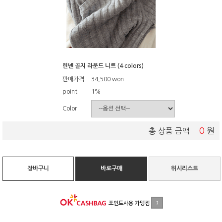
린넨 골지 라운드 니트 (4 colors)
판매가격
34,500
won
point
1%
Color
0
원
총 상품 금액
장바구니
바로구매
위시리스트
포인트사용 가맹점
?