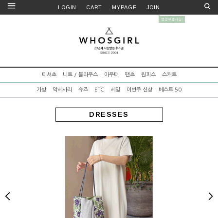
LOGIN
CART
MYPAGE
JOIN
티셔츠
니트 / 블라우스
아우터
팬츠
원피스
스커트
가방
악세사리
슈즈
ETC
세일
이번주 신상
베스트 50
DRESSES