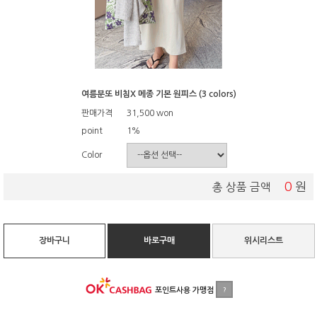
여름분또 비침X 메종 기본 원피스 (3 colors)
판매가격
31,500
won
point
1%
Color
0
원
총 상품 금액
장바구니
바로구매
위시리스트
포인트사용 가맹점
?