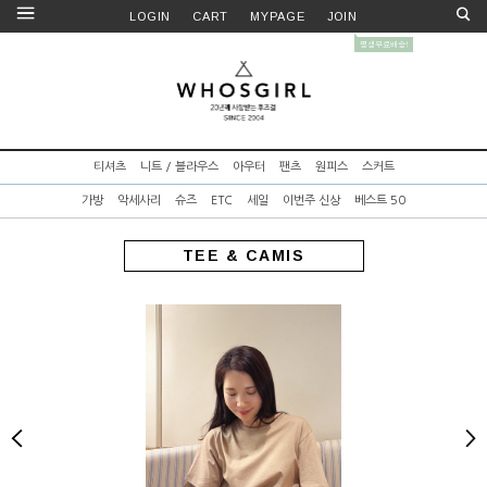
LOGIN
CART
MYPAGE
JOIN
티셔츠
니트 / 블라우스
아우터
팬츠
원피스
스커트
가방
악세사리
슈즈
ETC
세일
이번주 신상
베스트 50
TEE & CAMIS