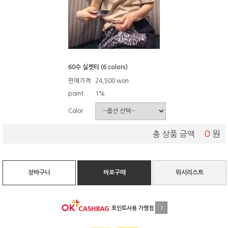
60수 실켓티 (6 colors)
판매가격
24,500
won
point
1%
Color
0
원
총 상품 금액
장바구니
바로구매
위시리스트
포인트사용 가맹점
?