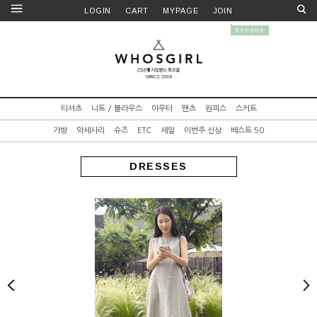
LOGIN
CART
MYPAGE
JOIN
티셔츠
니트 / 블라우스
아우터
팬츠
원피스
스커트
가방
악세사리
슈즈
ETC
세일
이번주 신상
베스트 50
DRESSES