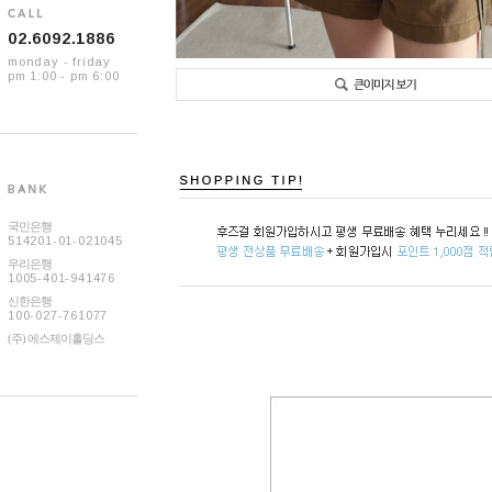
02.6092.1886
monday - friday
pm 1:00 - pm 6:00
국민은행
514201-01-021045
우리은행
1005-401-941476
신한은행
100-027-761077
(주) 에스제이홀딩스