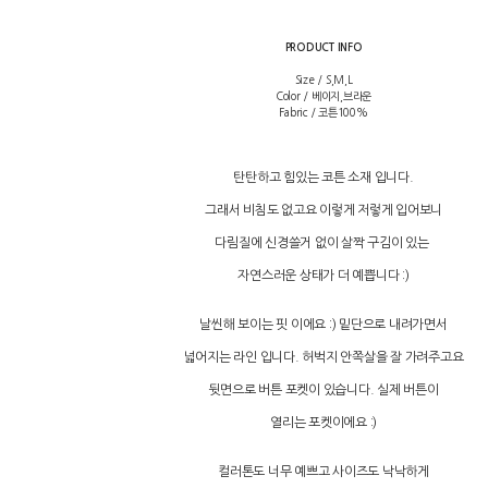
PRODUCT INFO
Size / S,M,L
Color / 베이지,브라운
Fabric / 코튼100%
탄탄하고 힘있는 코튼 소재 입니다.
그래서 비침도 없고요 이렇게 저렇게 입어보니
다림질에 신경쓸거 없이 살짝 구김이 있는
자연스러운 상태가 더 예쁩니다 :)
날씬해 보이는 핏 이에요 :) 밑단으로 내려가면서
넓어지는 라인 입니다. 허벅지 안쪽살을 잘 가려주고요
뒷면으로 버튼 포켓이 있습니다. 실제 버튼이
열리는 포켓이에요 :)
컬러톤도 너무 예쁘고 사이즈도 낙낙하게