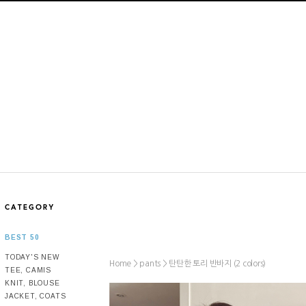
BEST 50
TODAY'S NEW
Home >
>
탄탄한 토리 반바지 (2 colors)
pants
TEE, CAMIS
KNIT, BLOUSE
JACKET, COATS