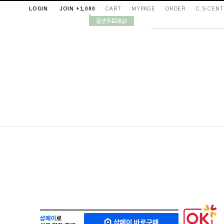
LOGIN
JOIN +1,000
CART
MYPAGE
ORDER
C.S CEN
샵
M