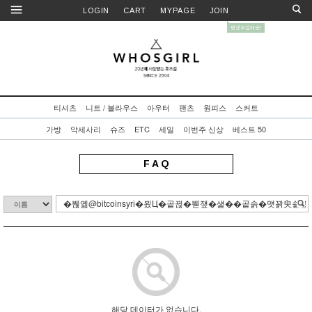
LOGIN
CART
MYPAGE
JOIN
티셔츠
니트 / 블라우스
아우터
팬츠
원피스
스커트
가방
악세사리
슈즈
ETC
세일
이번주 신상
베스트 50
F A Q
해당 데이터가 없습니다.