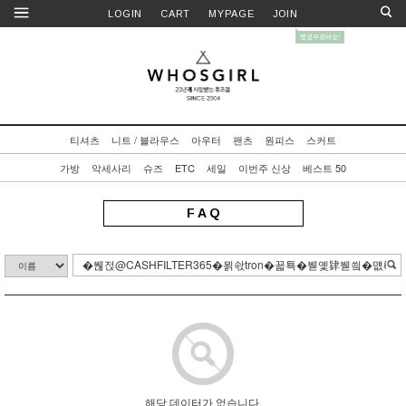
LOGIN
CART
MYPAGE
JOIN
티셔츠
니트 / 블라우스
아우터
팬츠
원피스
스커트
가방
악세사리
슈즈
ETC
세일
이번주 신상
베스트 50
F A Q
해당 데이터가 없습니다.