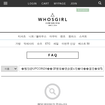
LOGIN
CART
MYPAGE
JOIN
티셔츠
니트 / 블라우스
아우터
팬츠
원피스
스커트
가방
악세사리
슈즈
ETC
세일
이번주 신상
베스트 50
F A Q
해당 데이터가 없습니다.