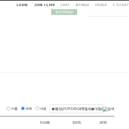
LOGIN
JOIN +1,000
CART
MYPAGE
ORDER
C.S CEN
이름
제목
내용
NAME
DATE
HITS