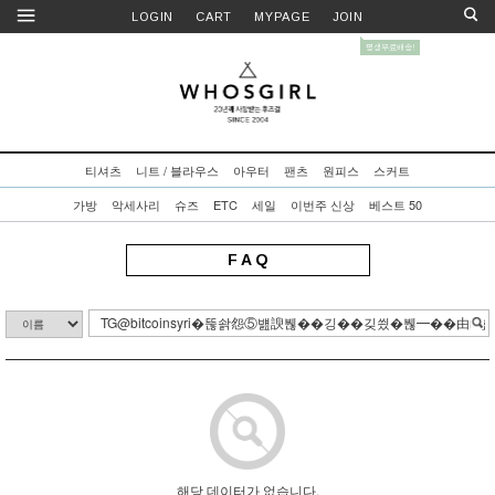
LOGIN
CART
MYPAGE
JOIN
티셔츠
니트 / 블라우스
아우터
팬츠
원피스
스커트
가방
악세사리
슈즈
ETC
세일
이번주 신상
베스트 50
F A Q
해당 데이터가 없습니다.