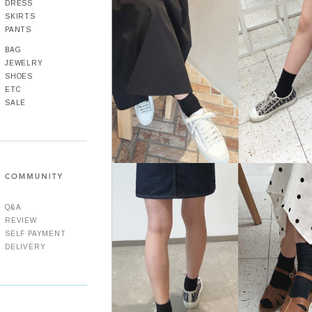
DRESS
SKIRTS
PANTS
BAG
JEWELRY
SHOES
ETC
SALE
Q&A
REVIEW
SELF PAYMENT
DELIVERY