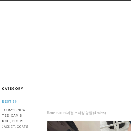
BEST 50
TODAY'S NEW
Home >
>
4계절 스타킹 양말 (4 colors)
etc
TEE, CAMIS
KNIT, BLOUSE
JACKET, COATS