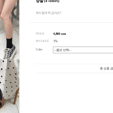
양말 (4 colors)
부드럽게 착 감겨요!!
6,800
won
PRICE
1%
MILEAGE
Color
총 상품 