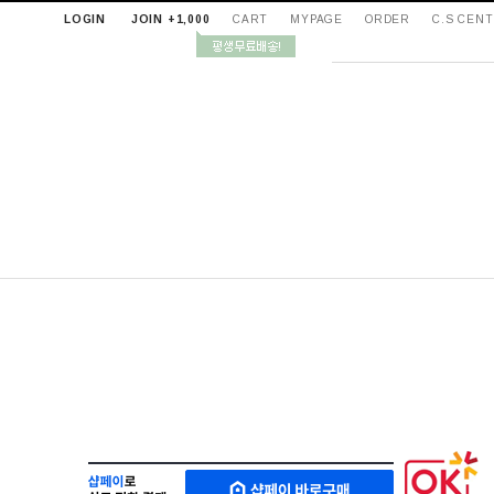
LOGIN
JOIN +1,000
CART
MYPAGE
ORDER
C.S CEN
샵
M