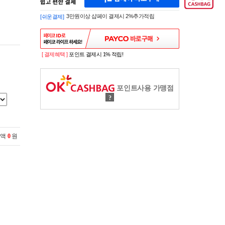
페
A
이
K
3만원이상 샵페이 결제시 2%추가적립
[쉬운결제]
바
E
로
S
구
H
매
O
P
[ 결제혜택 ]
포인트 결제시 1% 적립!
S
H
O
P
포인트사용 가맹점
P
?
A
Y
로
간
편
금액
0
원
구
매
샵
페
이