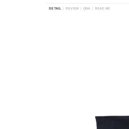
|
|
|
DETAIL
REVIEW
QNA
READ ME