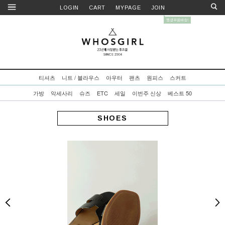
LOGIN
CART
MYPAGE
JOIN
티셔츠
니트 / 블라우스
아우터
팬츠
원피스
스커트
가방
악세사리
슈즈
ETC
세일
이번주 신상
베스트 50
SHOES