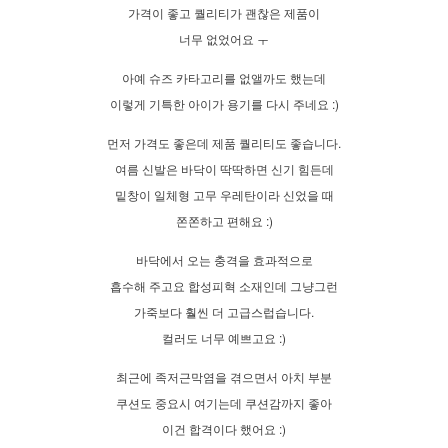
가격이 좋고 퀄리티가 괜찮은 제품이
너무 없었어요 ㅜ
아예 슈즈 카타고리를 없앨까도 했는데
이렇게 기특한 아이가 용기를 다시 주네요 :)
먼저 가격도 좋은데 제품 퀄리티도 좋습니다.
여름 신발은 바닥이 딱딱하면 신기 힘든데
밑창이 일체형 고무 우레탄이라 신었을 때
쫀쫀하고 편해요 :)
바닥에서 오는 충격을 효과적으로
흡수해 주고요 합성피혁 소재인데 그냥그런
가죽보다 훨씬 더 고급스럽습니다.
컬러도 너무 예쁘고요 :)
최근에 족저근막염을 겪으면서 아치 부분
쿠션도 중요시 여기는데 쿠션감까지 좋아
이건 합격이다 했어요 :)