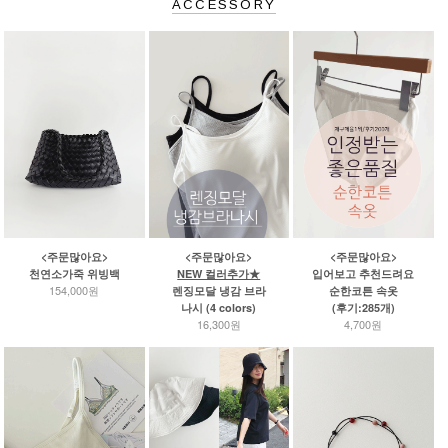
ACCESSORY
<주문많아요>
<주문많아요>
<주문많아요>
천연소가죽 위빙백
NEW 컬러추가★
입어보고 추천드려요
154,000원
렌징모달 냉감 브라
순한코튼 속옷
나시 (4 colors)
(후기:285개)
16,300원
4,700원