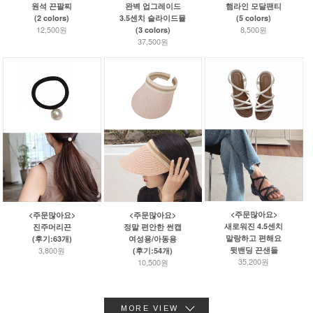
원석 끈팔찌
완벽 업그레이드
햄라인 모달팬티
(2 colors)
3.5센치 슬라이드뮬
(5 colors)
12,500원
8,500원
(3 colors)
37,500원
<주문많아요>
<주문많아요>
<주문많아요>
새로워진 4.5센치
진주머리끈
정말 편안한 썬캡
말랑하고 편해요
(후기:63개)
여성용/아동용
3,800원
뒷밴딩 끈샌들
(후기:54개)
35,200원
10,500원
MORE VIEW