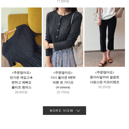
17,500원
<주문많아요>
<주문많아요>
<주문많아요>
종아리알커버 깔끔핏
반가운 재입고★
다시 돌아온 NEW
사방스판 카프리팬츠
편하고 예뻐요
버튼 썬 가디건
35,200원
플리츠 원피스
(4 colors)
28,800원
23,700원
MORE VIEW