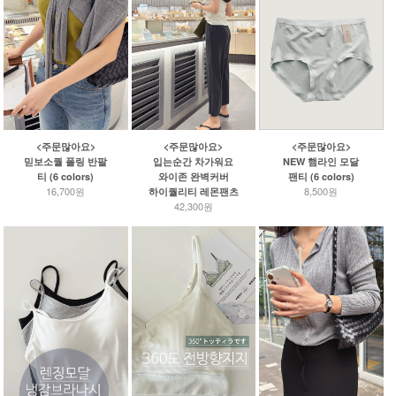
<주문많아요>
<주문많아요>
<주문많아요>
NEW 햄라인 모달
믿보소퀄 폴링 반팔
입는순간 차가워요
팬티 (6 colors)
티 (6 colors)
와이존 완벽커버
8,500원
16,700원
하이퀄리티 레몬팬츠
42,300원