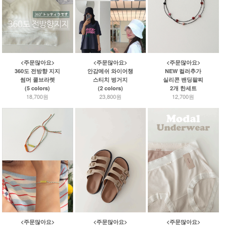
<주문많아요>
<주문많아요>
<주문많아요>
안감메쉬 와이어챙
NEW 컬러추가
360도 전방향 지지
스티치 벙거지
실리콘 밴딩팔찌
썸머 쿨브라렛
(2 colors)
2개 한세트
(5 colors)
23,800원
12,700원
18,700원
<주문많아요>
<주문많아요>
<주문많아요>