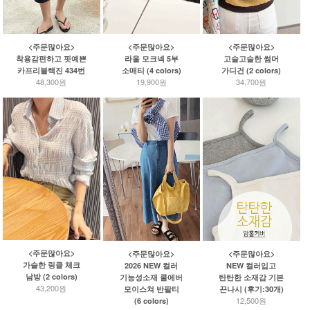
<주문많아요>
<주문많아요>
<주문많아요>
고슬고슬한 썸머
착용감편하고 핏예쁜
라울 모크넥 5부
가디건 (2 colors)
카프리블랙진 434번
소매티 (4 colors)
34,700원
48,300원
19,900원
<주문많아요>
<주문많아요>
<주문많아요>
가슬한 링클 체크
2026 NEW 컬러
NEW 컬러입고
남방 (2 colors)
기능성소재 쿨에버
탄탄한 소재감 기본
43,200원
모이스쳐 반팔티
끈나시 (후기:30개)
12,500원
(6 colors)