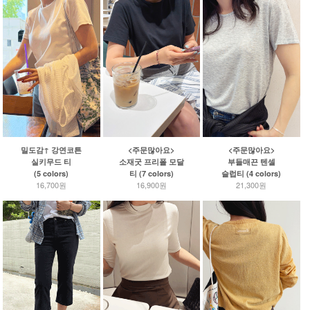
<주문많아요>
<주문많아요>
밀도감↑ 강연코튼
소재굿 프리폴 모달
부들매끈 텐셀
실키무드 티
티 (7 colors)
슬럽티 (4 colors)
(5 colors)
16,900원
21,300원
16,700원