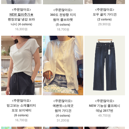
<주문많아요>
<주문많아요>
<주문많아요>
NEW 컬러추가★
모우 골지 가디건
360도 전방향 지지
렌징모달 냉감 브라
(2 colors)
썸머 쿨브라렛
29,900원
나시 (4 colors)
(5 colors)
16,300원
18,700원
<주문많아요>
<주문많아요>
<주문많아요>
믿고보는 소재퀄리티
예쁜핏+소재굿
NEW 기능성 쿨프레시
모모 브이넥티
썸머 가디건
데님 2617번
49,700원
(6 colors)
(4 colors)
16,700원
31,200원