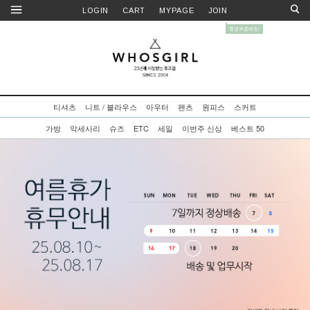
LOGIN
CART
MYPAGE
JOIN
티셔츠
니트 / 블라우스
아우터
팬츠
원피스
스커트
가방
악세사리
슈즈
ETC
세일
이번주 신상
베스트 50