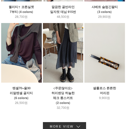
샤베트 슬럽긴팔티
퀄리티↑ 코튼실켓
깔끔한 골반라인
(3 colors)
7부티 (4 colors)
일자핏 데님 915번
29,900원
28,700원
48,500원
텐셀70+울30
<주문많아요>
셀룰로스 튼튼한
리얼텐셀 골지티
허리밴딩 하늘한
머리핀
9,900원
(6 colors)
체크 롱스커트
26,500원
(2 colors)
32,700원
MORE VIEW